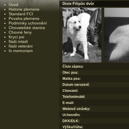
Dixie Filipův dvůr
Úvod
Historie plemene
Standard FCI
Povaha plemene
Podmínky uchovnění
Chovatelské stanice
Chovné feny
Krycí psi
Naši mladí
Naši veteráni
In memoriam
Číslo zápisu:
Otec psa:
Matka psa:
Datum narození:
Chovatel:
Telefon/mobil:
E-mail:
Webové stránky:
Uchovněn:
DKK/DLK:
Výška/Váha: