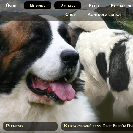
Úvod
Novinky
Výstavy
Klub
Ke stažení
Chov
Kontrola zdraví
Plemeno
Karta chovné feny Dixie Filipův D