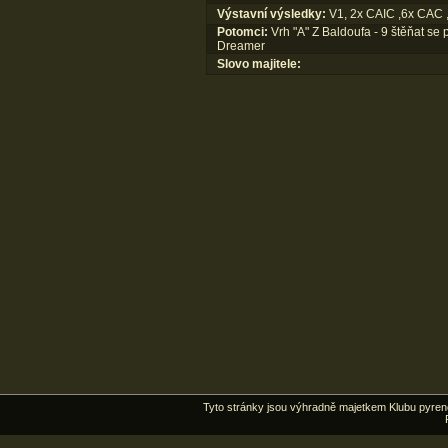
Výstavní výsledky:
V1, 2x CAIC ,6x CAC 
Potomci:
Vrh "A" Z Baldoufa - 9 štěňat se
Dreamer
Slovo majitele:
Tyto stránky jsou výhradně majetkem Klubu pyrene