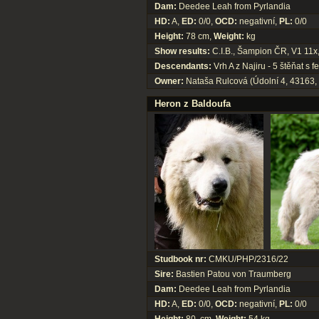
Dam:
Deedee Leah from Pyrlandia
HD:
A,
ED:
0/0,
OCD:
negativní,
PL:
0/0
Height:
78 cm,
Weight:
kg
Show results:
C.I.B., Šampion ČR, V1 11x
Descendants:
Vrh A z Najiru - 5 štěňat s 
Owner:
Nataša Rulcová (Údolní 4, 43163, 
Heron z Baldoufa
Studbook nr:
CMKU/PHP/2316/22
Sire:
Bastien Patou von Traumberg
Dam:
Deedee Leah from Pyrlandia
HD:
A,
ED:
0/0,
OCD:
negativní,
PL:
0/0