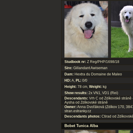
Studbook nr:
Z Reg/PHP/1698/18
Sire:
Gillandant Awiseman
Dam:
Hextra du Domaine de Maleo
HD:
A,
PL:
0/0
Height:
78 cm,
Weight:
kg
Show results:
2x VN1, VD1 (Rei)
Descendants:
Vrh C od Zdíkovské stráně -
Aysha od Zdíkovské stráně
Owner:
Anna Dvořáková (Zdíkov 170, 3847
stran.estranky.cz
Descendants photos:
Ctirad od Zdíkovské
Bobet Tunica Alba