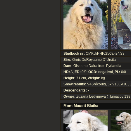
Studbook nr:
CMKU/PHP/2508/-24/23
Sire:
Oroix DuRoyaume D´Ursita
Dam:
Gisleene Daira from Pyrlandia
HD:
A,
ED:
0/0,
OCD:
negativní,
PL:
0/0
Height:
71 cm,
Weight:
kg
Show results:
V4(Pécoult), 5x V1, CAJC,
Descendants:
-
Owner:
Zuzana Ledvinová (Tlumačov 138,
Mont Maudit Blatka