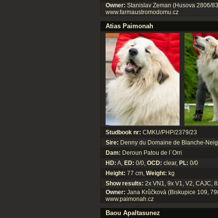
Owner:
Stanislav Zeman (Husova 2806/83
www.farmaustromodomu.cz
Atias Paimonah
Studbook nr:
CMKU/PHP/2379/23
Sire:
Denny du Domaine de Blanche-Nei
Dam:
Deroun Patou de l´Orri
HD:
A,
ED:
0/0,
OCD:
clear,
PL:
0/0
Height:
77 cm,
Weight:
kg
Show results:
2x VN1, 9x V1, V2, CAJC, 
Owner:
Jana Krůčková (Biskupice 109, 798
www.paimonah.cz
Baou Apaltasunez