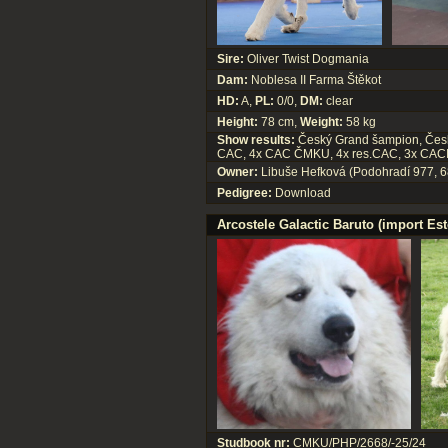
Sire:
Oliver Twist Dogmania
Dam:
Noblesa II Farma Štěkot
HD:
A,
PL:
0/0,
DM:
clear
Height:
78 cm,
Weight:
58 kg
Show results:
Český Grand šampion, Česk
CAC, 4x CAC ČMKU, 4x res.CAC, 3x CACIB,
Owner:
Libuše Hefková (Podohradí 977, 6
Pedigree:
Download
Arcostele Galactic Baruto (import Es
Studbook nr:
CMKU/PHP/2668/-25/24