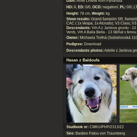
Dam:
Amie Linelle from Pyrlandia
HD:
A,
ED:
0/0,
OCD:
negativní,
PL:
0/0, L
Height:
78 cm,
Weight:
kg
Show results:
Grand šampión SR, šampión
CAC ( 1x Vespa, 1x Alcrudo), V3 Class, V3 
Descendants:
Vrh A z Jantova gruntu - 10
Vents, Vrh A Balla Bella - 13 štěňat s fen
Owner:
Michaela Trefná (Soblahovská 110
Pedigree:
Download
Descendants photos:
Adelle z Jantova gr
Hasan z Baldoufa
Studbook nr:
CMKU/PHP/2313/22
Sire:
Bastien Patou von Traumberg