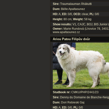
Sire:
Traumalauman Ähäkutti
Dam:
Bélle Apaltasunez
HD:
A,
ED:
0/0,
OCD:
clear,
PL:
0/0
Height:
80 cm,
Weight:
58 kg
Show results:
V1, CAJC, BOJ, BIS Junior
Owner:
Marie Rundová (Lhovice 78, 34012
www.apaltasunez.cz
Ariou Patou Filipův dvůr
Studbook nr:
CMKU/PHP/2441/23
Sire:
Denny du Domaine de Blanche-Nei
Dam:
Dori Rebieski Gaj
HD:
A,
ED:
0/0,
PL:
0/0