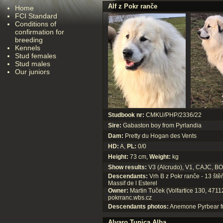
Alf z Pokr ranče
Home
FCI Standard
Conditions of
confirmation for
breeding
Kennels
Stud females
Stud males
Our juniors
Studbook nr:
CMKU/PHP/2336/22
Sire:
Gabaston boy from Pyrlandia
Dam:
Pretty du Hogan des Vents
HD:
A,
PL:
0/0
Height:
73 cm,
Weight:
kg
Show results:
V3 (Alcrudo), V1, CAJC, BO
Descendants:
Vrh B z Pokr ranče - 13 ště
Massif de l Esterel
Owner:
Martin Tuček (Volfartice 130, 47112
pokrranc.wbs.cz
Descendants photos:
Anemone Pyrbear f
Alvaro Tunica Alba