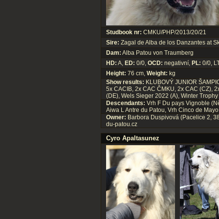
Studbook nr:
CMKU/PHP/2013/20/21
Sire:
Zagal de Alba de los Danzantes at Sk
Dam:
Alba Patou von Traumberg
HD:
A,
ED:
0/0,
OCD:
negativní,
PL:
0/0, L
Height:
76 cm,
Weight:
kg
Show results:
KLUBOVÝ JUNIOR ŠAMPION, 
5x CACIB, 2x CAC ČMKU, 2x CAC (CZ), 2x
(DE), Wels Sieger 2022 (A), Winter Trophy
Descendants:
Vrh F Du pays Vignoble (Něm
Aiwa L Antre du Patou, Vrh Cinco de Mayo,
Owner:
Barbora Duspivová (Pacelice 2, 38
du-patou.cz
Cyro Apaltasunez