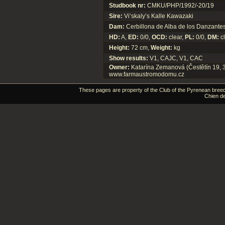
Studbook nr:
CMKU/PHP/1992/-20/19
Sire:
Vi’skaly’s Kalle Kawazaki
Dam:
Cerbillona de Alba de los Danzante
HD:
A,
ED:
0/0,
OCD:
clear,
PL:
0/0,
DM:
cl
Height:
72 cm,
Weight:
kg
Show results:
V1, CAJC, V1, CAC
Owner:
Katarína Zemanová (Čestětín 19, 
www.farmaustromodomu.cz
These pages are property of the Club of the Pyrenean breeds
Chien d