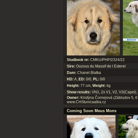
Studbook nr:
CMKU/PHP/2324/22
Sire:
Ouzous du Massif de l Esterel
Dam:
Chanel Blatka
HD:
A,
ED:
0/0,
PL:
0/0
Height:
77 cm,
Weight:
kg
Show results:
VN1, 2x V1, V2, V3(Capel),
Owner:
Kristýna Čornejová (Zábludov 5, 6
www.CHStunicaalba.cz
Coming Soon Meus Mons