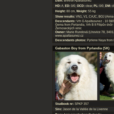
Dam:
Breese Apaltasunez
HD:
A,
ED:
0/0,
OCD:
clear,
PL:
0/0,
DM:
cl
Height:
80 cm,
Weight:
55 kg
Show results:
VN1, V1, CAJC, BOJ (Anna-Mar
Descendants:
Vrh G Apaltasunez - 10 štěň
Gema from Pyrlandia, Vrh B II Filipův dvůr -
Žernoseckých vinic
Owner:
Marie Rundová (Lhovice 78, 34012
www.apaltasunez.cz
Descendants photos:
Pyrlene Naya from 
Gabaston Boy from Pyrlandia (SK)
Studbook nr:
SPKP 357
Sire:
Jason de la Vallée de la Livenne