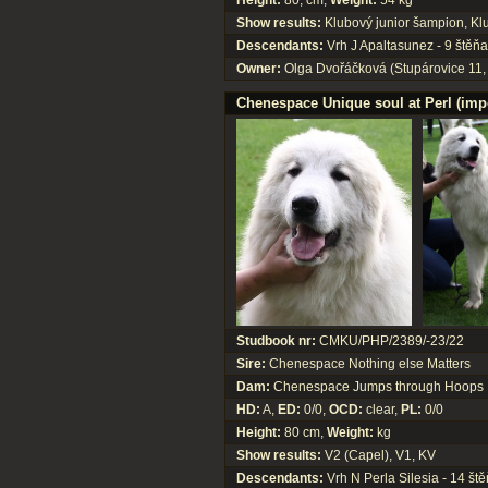
Height:
80, cm,
Weight:
54 kg
Show results:
Klubový junior šampion, K
Descendants:
Vrh J Apaltasunez - 9 štěňa
Owner:
Olga Dvořáčková (Stupárovice 11,
Chenespace Unique soul at Perl (imp
Studbook nr:
CMKU/PHP/2389/-23/22
Sire:
Chenespace Nothing else Matters
Dam:
Chenespace Jumps through Hoops
HD:
A,
ED:
0/0,
OCD:
clear,
PL:
0/0
Height:
80 cm,
Weight:
kg
Show results:
V2 (Capel), V1, KV
Descendants:
Vrh N Perla Silesia - 14 ště