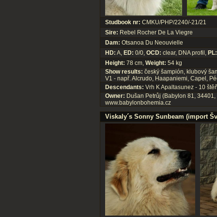
Studbook nr:
CMKU/PHP/2240/-21/21
Sire:
Rebel Rocher De La Viegre
Dam:
Otsanoa Du Neouvielle
HD:
A,
ED:
0/0,
OCD:
clear, DNA profil,
PL:
Height:
78 cm,
Weight:
54 kg
Show results:
český šampión, klubový šamp
V1 - např. Alcrudo, Haapaniemi, Capel, Pé
Descendants:
Vrh K Apaltasunez - 10 ště
Owner:
Dušan Petrůj (Babylon 81, 34401,
www.babylonbohemia.cz
Viskaly´s Sonny Sunbeam (import Š