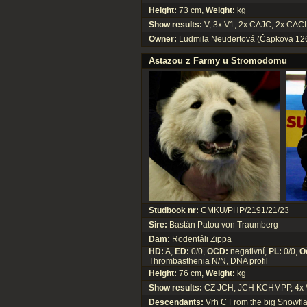
Height:
73 cm,
Weight:
kg
Show results:
V, 3x V1, 2x CAJC, 2x CAC
Owner:
Ludmila Neudertová (Čapkova 126
Astazou z Farmy u Stromodomu
Studbook nr:
CMKU/PHP/2191/21/23
Sire:
Bastán Patou von Traumberg
Dam:
Rodentáli Zippa
HD:
A,
ED:
0/0,
OCD:
negativní,
PL:
0/0,
O
Thrombasthenia N/N, DNA profil
Height:
76 cm,
Weight:
kg
Show results:
CZ JCH, JCH KCHMPP, 4x V2
Descendants:
Vrh C From the big Snowfl