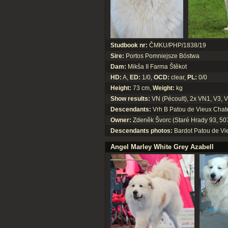
Studbook nr:
ČMKU/PHP/1838/19
Sire:
Portos Pomniejsze Bóstwa
Dam:
Mikša II Farma Štěkot
HD:
A,
ED:
1/0,
OCD:
clear,
PL:
0/0
Height:
73 cm,
Weight:
kg
Show results:
VN (Pécoult), 2x VN1, V3, V
Descendants:
Vrh B Patou de Vieux Chate
Owner:
Zdeněk Švorc (Staré Hrady 93, 507
Descendants photos:
Bardot Patou de V
Angel Marley White Grey Azabell