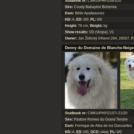
Studbook nr:
CMKU/PHP/2083/20
Sire:
Coudy Babaylon Bohemia
Dam:
Bélle Apaltasunez
HD:
A,
ED:
0/0,
PL:
0/0
Height:
76 cm,
Weight:
kg
Show results:
VD (Vespa), V1
Owner:
Jan Židlický (Hlavní 264, 28507, 
Denny du Domaine de Blanche-Neige
Studbook nr:
CMKU/PHP/2107/-21/20
Sire:
Pastore Romeo du Grand Tendre
Dam:
Formigal de Alba de los Danzantes
HD:
A,
ED:
0/0,
OCD:
clear,
PL:
0/0