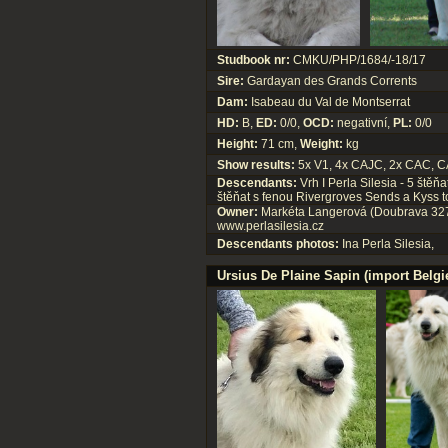
Studbook nr:
CMKU/PHP/1684/-18/17
Sire:
Gardayan des Grands Corrents
Dam:
Isabeau du Val de Montserrat
HD:
B,
ED:
0/0,
OCD:
negativní,
PL:
0/0
Height:
71 cm,
Weight:
kg
Show results:
5x V1, 4x CAJC, 2x CAC, CA
Descendants:
Vrh I Perla Silesia - 5 štěň
štěňat s fenou Rivergroves Sends a Kyss to 
Owner:
Markéta Langerová (Doubrava 327
www.perlasilesia.cz
Descendants photos:
Ina Perla Silesia
,
Ursius De Plaine Sapin (import Belgi