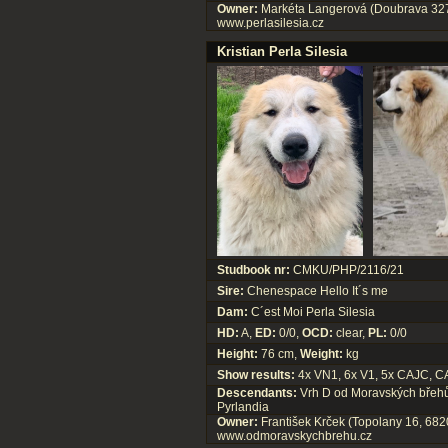
Owner:
Markéta Langerová (Doubrava 327
www.perlasilesia.cz
Kristian Perla Silesia
Studbook nr:
CMKU/PHP/2116/21
Sire:
Chenespace Hello It´s me
Dam:
C´est Moi Perla Silesia
HD:
A,
ED:
0/0,
OCD:
clear,
PL:
0/0
Height:
76 cm,
Weight:
kg
Show results:
4x VN1, 6x V1, 5x CAJC, C
Descendants:
Vrh D od Moravských břehů -
Pyrlandia
Owner:
František Krček (Topolany 16, 682
www.odmoravskychbrehu.cz