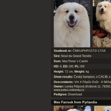
Studbook nr:
ČMKU/PHP/1572/-17/16
Sire:
Nour du Grand Tendre
Dam:
MacThree´s Caelin
HD:
A,
ED:
0/0,
PL:
0/0
Height:
72 cm,
Weight:
kg
Show results:
Český šampion, x CACIB, 
Descendants:
Vrh X Filipův Dvůr - 9 štěňa
Owner:
Lenka Filipová (Králová 11, 78391
www.patou.estranky.cz
Pedigree:
Download
Meo Farrouk from Pyrlandia