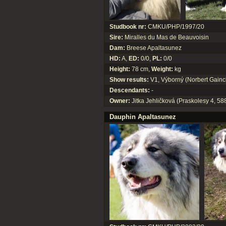
Studbook nr:
CMKU/PHP/1997/20
Sire:
Miralles du Mas de Beauvoisin
Dam:
Breese Apaltasunez
HD:
A,
ED:
0/0,
PL:
0/0
Height:
78 cm,
Weight:
kg
Show results:
V1, Výborný (Norbert Gainch
Descendants:
-
Owner:
Jitka Jehličková (Praskolesy 4, 58
Dauphin Apaltasunez