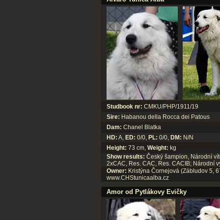
Studbook nr:
CMKU/PHP/1911/19
Sire:
Habanou della Rocca dei Patous
Dam:
Chanel Blatka
HD:
A,
ED:
0/0,
PL:
0/0,
DM:
N/N
Height:
73 cm,
Weight:
kg
Show results:
Český šampion, Národní vítě
2xCAC, Res. CAC, Res. CACIB; Národní vý
Owner:
Kristýna Čornejová (Zábludov 5, 6
www.CHStunicaalba.cz
Amor od Pytlákovy Evičky