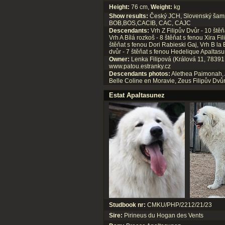
Height:
76 cm,
Weight:
kg
Show results:
Český JCH, Slovenský šampi
BOB,BOS,CACIB, CAC, CAJC
Descendants:
Vrh Z Filipův Dvůr - 10 štěň
Vrh A Bílá rozkoš - 8 štěňat s fenou Xira Fi
štěňat s fenou Dori Rabieski Gaj, Vrh B la 
dvůr - 7 štěňat s fenou Hedelique Apaltas
Owner:
Lenka Filipová (Králová 11, 78391
www.patou.estranky.cz
Descendants photos:
Alethea Paimonah
,
Belle Coline en Moravie
,
Zeus Filipův Dvůr
Estat Apaltasunez
Studbook nr:
CMKU/PHP/2212/21/23
Sire:
Pirineus du Hogan des Vents