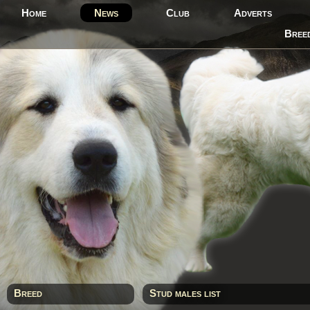
Home
News
Club
Adverts
Bree
Breed
Stud males list