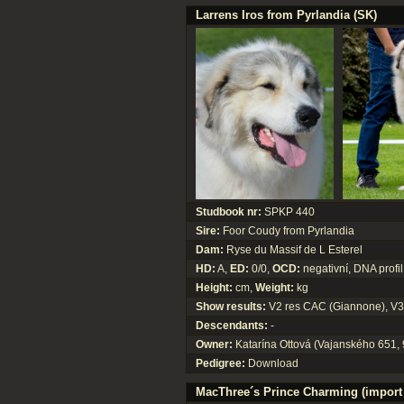
Larrens Iros from Pyrlandia (SK)
Studbook nr:
SPKP 440
Sire:
Foor Coudy from Pyrlandia
Dam:
Ryse du Massif de L Esterel
HD:
A,
ED:
0/0,
OCD:
negativní, DNA profil
Height:
cm,
Weight:
kg
Show results:
V2 res CAC (Giannone), V3 
Descendants:
-
Owner:
Katarína Ottová (Vajanského 651,
Pedigree:
Download
MacThree´s Prince Charming (import 