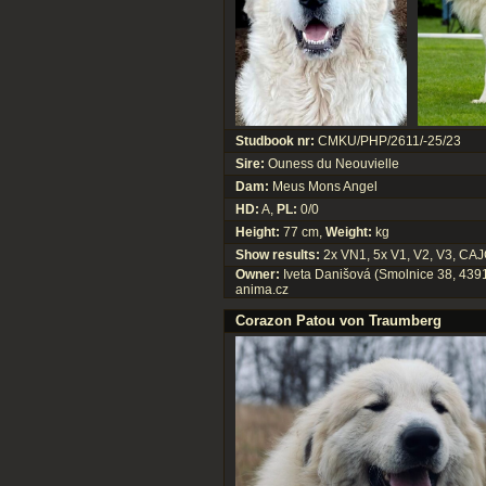
Studbook nr:
CMKU/PHP/2611/-25/23
Sire:
Ouness du Neouvielle
Dam:
Meus Mons Angel
HD:
A,
PL:
0/0
Height:
77 cm,
Weight:
kg
Show results:
2x VN1, 5x V1, V2, V3, CA
Owner:
Iveta Danišová (Smolnice 38, 439
anima.cz
Corazon Patou von Traumberg