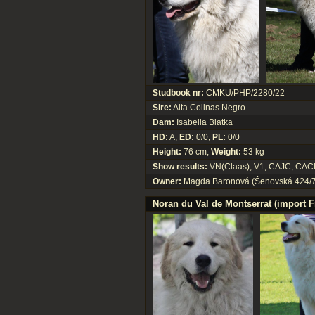
Studbook nr:
CMKU/PHP/2280/22
Sire:
Alta Colinas Negro
Dam:
Isabella Blatka
HD:
A,
ED:
0/0,
PL:
0/0
Height:
76 cm,
Weight:
53 kg
Show results:
VN(Claas), V1, CAJC, CACIB
Owner:
Magda Baronová (Šenovská 424/74
Noran du Val de Montserrat (import F