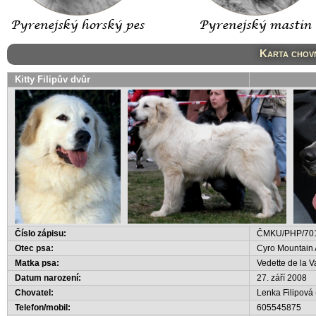
Karta chovn
Kitty Filipův dvůr
Číslo zápisu:
ČMKU/PHP/701
Otec psa:
Cyro Mountain
Matka psa:
Vedette de la V
Datum narození:
27. září 2008
Chovatel:
Lenka Filipová
Telefon/mobil:
605545875