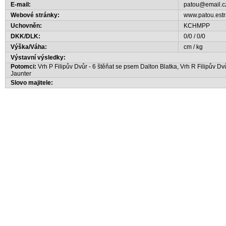
E-mail:
patou@email.c
Webové stránky:
www.patou.estr
Uchovněn:
KCHMPP
DKK/DLK:
0/0 / 0/0
Výška/Váha:
cm / kg
Výstavní výsledky:
Potomci:
Vrh P Filipův Dvůr - 6 štěňat se psem Dalton Blatka, Vrh R Filipův Dv
Jaunter
Slovo majitele: